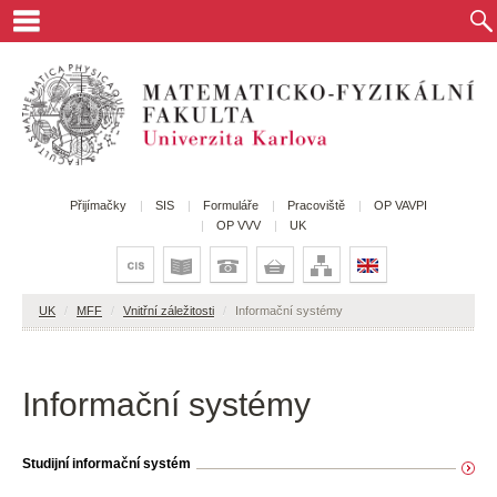
Přijímačky
SIS
Formuláře
Pracoviště
OP VAVPI
OP VVV
UK
UK
/
MFF
/
Vnitřní záležitosti
/
Informační systémy
Informační systémy
Studijní informační systém